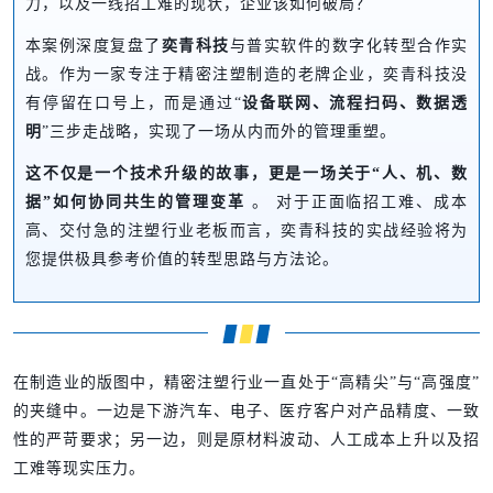
力，以及一线招工难的现状，企业该如何破局？
本案例深度复盘了
奕青科技
与普实软件的数字化转型合作实
战。作为一家专注于精密注塑制造的老牌企业，奕青科技没
有停留在口号上，而是通过“
设备联网、流程扫码、数据透
明
”三步走战略，实现了一场从内而外的管理重塑。
这不仅是一个技术升级的故事，更是一场关于“人、机、数
据”如何协同共生的管理变革
。 对于正面临招工难、成本
高、交付急的注塑行业老板而言，奕青科技的实战经验将为
您提供极具参考价值的转型思路与方法论。
在制造业的版图中，精密注塑行业一直处于“高精尖”与“高强度”
的夹缝中。一边是下游汽车、电子、医疗客户对产品精度、一致
性的严苛要求；另一边，则是原材料波动、人工成本上升以及招
工难等现实压力。