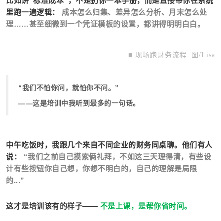
比如讲“标准成本”，不是扔你一本手册，而是直接带你在系统
里跑一遍逻辑：
成本怎么归集、差异怎么分析、月末怎么处
理……甚至细微到一个凭证模板的设置，都讲得明明白白。
■ 现场跑财务流程
图/Lisa
“我们不怕你问，就怕你不问。”
——这是培训中我听到最多的一句话。
中午吃饭时，我跟几个来自不同企业的财务同桌聊。他们有人
说：
“我们之前自己摸索俩礼拜，不如这三天理得清，有些设
计有些按钮你自己想，你想不明白的，自己的理解是局限
的...”
这才是培训该有的样子——
不是上课，是帮你省时间。