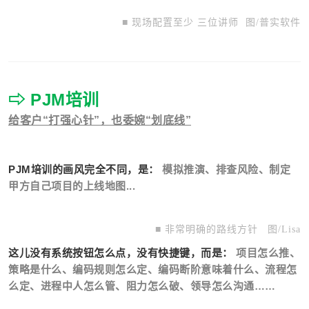
■ 现场配置至少
三位讲师 图/普实软件
⇨ PJM培训
给客户“打强心针”，也委婉“划底线”
PJM培训的画风完全不同，是：
模拟推演、排查风险、制定
甲方自己项目的上线地图...
■ 非常明确的路线方针
图/Lisa
这儿没有系统按钮怎么点，没有快捷键，而是：
项目怎么推、
策略是什么、编码规则怎么定、编码断阶意味着什么、流程怎
么定、进程中人怎么管、阻力怎么破、领导怎么沟通……