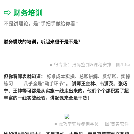
⇨ 财务培训
不是讲理论，是“手把手做给你看”
财务模块的培训，听起来很干是不是？
■ 很专业：扫码签到&课程安排 图/Lisa
但你看课表就知道：
标准成本实操、总账讲解、反结账、实操
练习…… 几乎全是“动手环节”。
讲师王金林、韦潇英、张巧
宁、王婷等可都是从实施一线走出来的。他们个个都积累了超
丰富的一线实战经验，讲起课来全是干货！
■ 张巧宁辅导参训学员
图/普实软件