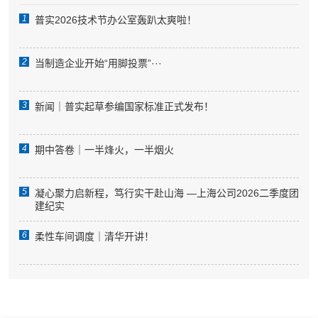
1
普实2026技术节办公室轰趴太爽啦！
2
当制造企业开始“用脚投票”···
3
新闻｜普实起草参编国家标准正式发布！
4
期中答卷｜一半烽火，一半烟火
5
凝心聚力启新程，笃行实干赴山海 —上海公司2026二季度团
建纪实
6
柔性车间调度｜清华开讲！