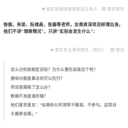
■ 说实话我没想到有这么多人
图/普实软件
徐能、
朱坚、
阮维昌、张磊等老师，全是资深项目经理出身。
他们不讲“理想情况”，只讲“实际会发生什么”：
■ 普实专业讲师团队（部分）
图/普实
分阶段
怎么
制定目标？为什么要先标准后个性？
哪些功能是重点的可以先行？
项目周期拖了怎么办？
数据不准是谁的锅？
他们甚至直言：“如果你公司领导不重视、不参与，这项目
大概率会黄。”